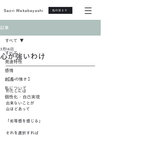
Saori Wakabayashi
光のほとり
記事
すべて
3月16日
すべて
心が強いわけ
発達特性
感情
創造
【 心の強さ 】
私について
わたしには
個性化・自己実現
出来ないことが
山ほどあって
「劣等感を感じる」
それを選択すれば