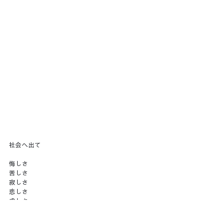
社会へ出て
悔しさ
苦しさ
寂しさ
悲しさ
虚しさ
色々な気持ちを抱えて